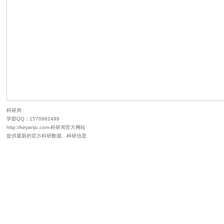
研
科研局
学部QQ：1570962499
http://keyanju.com-科研局官方网站
局
提供最新的官方科研数据、科研信息