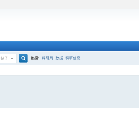
热搜:
科研局
数据
科研信息
帖子
搜
索