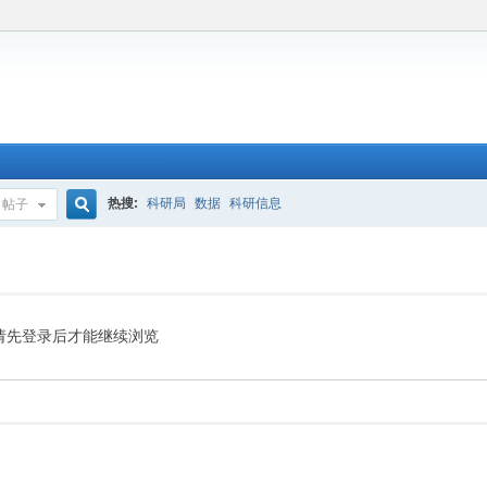
热搜:
科研局
数据
科研信息
帖子
搜
索
请先登录后才能继续浏览