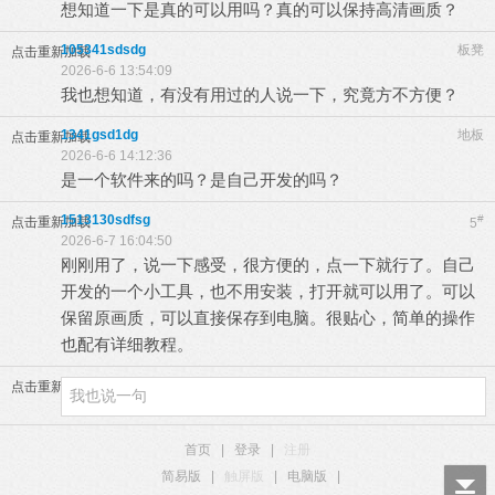
想知道一下是真的可以用吗？真的可以保持高清画质？
105341sdsdg
板凳
点击重新加载
2026-6-6 13:54:09
我也想知道，有没有用过的人说一下，究竟方不方便？
1341gsd1dg
地板
点击重新加载
2026-6-6 14:12:36
是一个软件来的吗？是自己开发的吗？
1513130sdfsg
#
点击重新加载
5
2026-6-7 16:04:50
刚刚用了，说一下感受，很方便的，点一下就行了。自己
开发的一个小工具，也不用安装，打开就可以用了。可以
保留原画质，可以直接保存到电脑。很贴心，简单的操作
也配有详细教程。
点击重新加载
首页
|
登录
|
注册
简易版
|
触屏版
|
电脑版
|