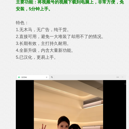
主要功能：将视频号的视频下载到电脑上，非常方便，免
安装，5分钟上手。
特色：
1.无木马，无广告，纯干货。
2.直接可用，避免一大堆装了却用不了的情况。
3.长期有效，主打持久耐用。
4.全新升级，内含大量新功能。
5.已汉化，更易上手。